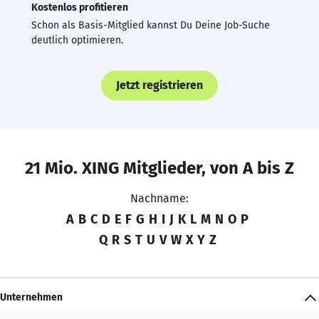
Kostenlos profitieren
Schon als Basis-Mitglied kannst Du Deine Job-Suche
deutlich optimieren.
Jetzt registrieren
21 Mio. XING Mitglieder, von A bis Z
Nachname:
A
B
C
D
E
F
G
H
I
J
K
L
M
N
O
P
Q
R
S
T
U
V
W
X
Y
Z
Unternehmen