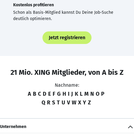
Kostenlos profitieren
Schon als Basis-Mitglied kannst Du Deine Job-Suche
deutlich optimieren.
Jetzt registrieren
21 Mio. XING Mitglieder, von A bis Z
Nachname:
A
B
C
D
E
F
G
H
I
J
K
L
M
N
O
P
Q
R
S
T
U
V
W
X
Y
Z
Unternehmen