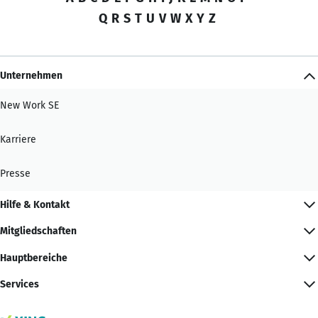
Q
R
S
T
U
V
W
X
Y
Z
Unternehmen
New Work SE
Karriere
Presse
Hilfe & Kontakt
Mitgliedschaften
Hauptbereiche
Services