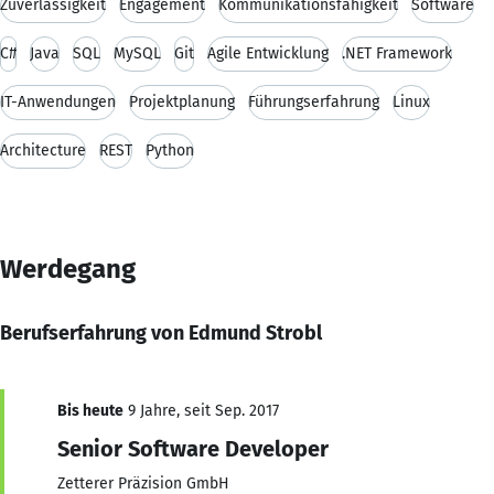
Zuverlässigkeit
Engagement
Kommunikationsfähigkeit
Software
C#
Java
SQL
MySQL
Git
Agile Entwicklung
.NET Framework
IT-Anwendungen
Projektplanung
Führungserfahrung
Linux
Architecture
REST
Python
Werdegang
Berufserfahrung von Edmund Strobl
Bis heute
9 Jahre, seit Sep. 2017
Senior Software Developer
Zetterer Präzision GmbH