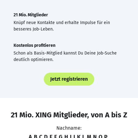
21 Mio. Mitglieder
Knüpf neue Kontakte und erhalte Impulse für ein
besseres Job-Leben.
Kostenlos profitieren
Schon als Basis-Mitglied kannst Du Deine Job-Suche
deutlich optimieren.
Jetzt registrieren
21 Mio. XING Mitglieder, von A bis Z
Nachname:
A
B
C
D
E
F
G
H
I
J
K
L
M
N
O
P