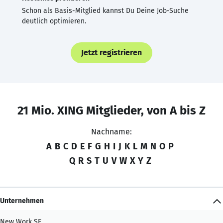
Schon als Basis-Mitglied kannst Du Deine Job-Suche
deutlich optimieren.
Jetzt registrieren
21 Mio. XING Mitglieder, von A bis Z
Nachname:
A
B
C
D
E
F
G
H
I
J
K
L
M
N
O
P
Q
R
S
T
U
V
W
X
Y
Z
Unternehmen
New Work SE