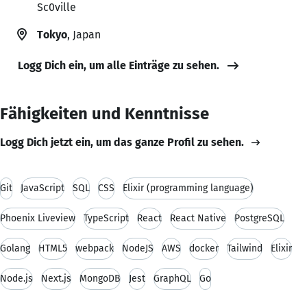
Sc0ville
Tokyo
, Japan
Logg Dich ein, um alle Einträge zu sehen.
Fähigkeiten und Kenntnisse
Logg Dich jetzt ein, um das ganze Profil zu sehen.
Git
JavaScript
SQL
CSS
Elixir (programming language)
Phoenix Liveview
TypeScript
React
React Native
PostgreSQL
Golang
HTML5
webpack
NodeJS
AWS
docker
Tailwind
Elixir
Node.js
Next.js
MongoDB
Jest
GraphQL
Go