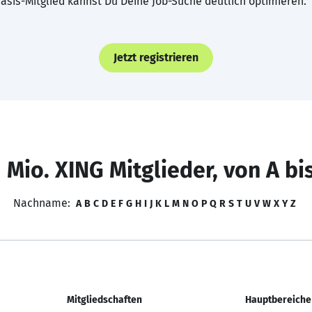
asis-Mitglied kannst Du Deine Job-Suche deutlich optimieren.
Jetzt registrieren
 Mio. XING Mitglieder, von A bi
Nachname:
A
B
C
D
E
F
G
H
I
J
K
L
M
N
O
P
Q
R
S
T
U
V
W
X
Y
Z
Mitgliedschaften
Hauptbereiche