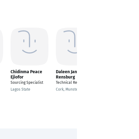
Chidinma Peace
Daleen Jansen van
Olga Lihtarovich-
Ejiofor
Rensburg
Lisovska
Sourcing Specialist
Technical Recruiter
Talent Acquisition/
Technical Recruiter
Lagos State
Cork, Munster, Ireland
/Technical Sourcer
Minsk