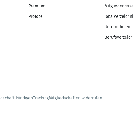
Premium
Mitgliederverz
ProJobs
Jobs Verzeichn
Unternehmen
Berufsverzeich
edschaft kündigen
Tracking
Mitgliedschaften widerrufen