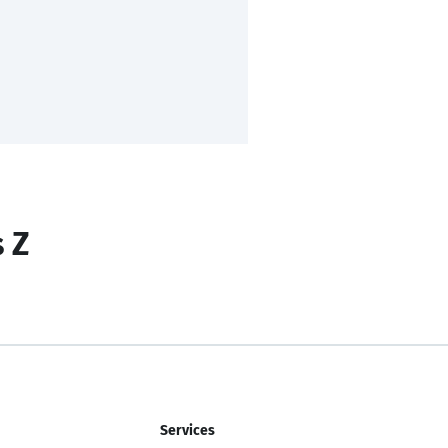
s Z
Services