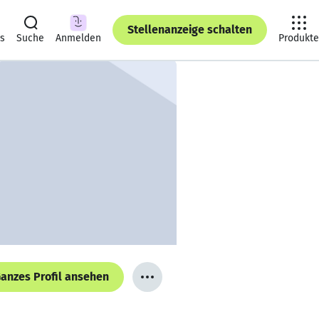
Stellenanzeige schalten
ts
Suche
Anmelden
Produkte
anzes Profil ansehen