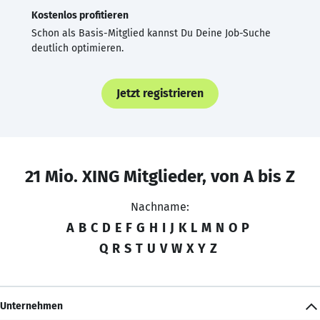
Kostenlos profitieren
Schon als Basis-Mitglied kannst Du Deine Job-Suche
deutlich optimieren.
Jetzt registrieren
21 Mio. XING Mitglieder, von A bis Z
Nachname:
A
B
C
D
E
F
G
H
I
J
K
L
M
N
O
P
Q
R
S
T
U
V
W
X
Y
Z
Unternehmen