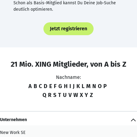
Schon als Basis-Mitglied kannst Du Deine Job-Suche
deutlich optimieren.
Jetzt registrieren
21 Mio. XING Mitglieder, von A bis Z
Nachname:
A
B
C
D
E
F
G
H
I
J
K
L
M
N
O
P
Q
R
S
T
U
V
W
X
Y
Z
Unternehmen
New Work SE