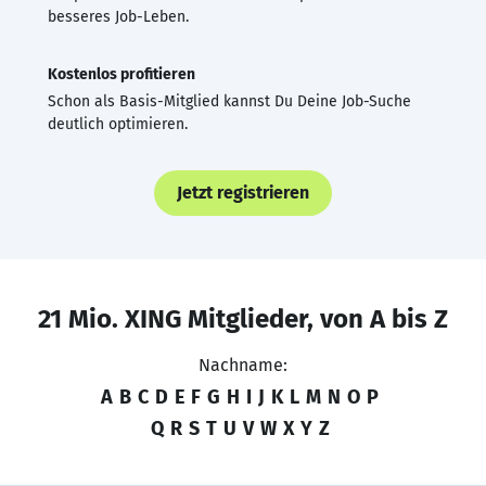
besseres Job-Leben.
Kostenlos profitieren
Schon als Basis-Mitglied kannst Du Deine Job-Suche
deutlich optimieren.
Jetzt registrieren
21 Mio. XING Mitglieder, von A bis Z
Nachname:
A
B
C
D
E
F
G
H
I
J
K
L
M
N
O
P
Q
R
S
T
U
V
W
X
Y
Z