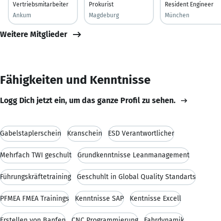
Vertriebsmitarbeiter
Prokurist
Resident Engineer
Ankum
Magdeburg
München
Weitere Mitglieder
Fähigkeiten und Kenntnisse
Logg Dich jetzt ein, um das ganze Profil zu sehen.
Gabelstaplerschein
Kranschein
ESD Verantwortlicher
Mehrfach TWI geschult
Grundkenntnisse Leanmanagement
Führungskräftetraining
Geschuhlt in Global Quality Standarts
PFMEA FMEA Trainings
Kenntnisse SAP
Kentnisse Excell
Erstellen von Banfen
CNC Programmierung
Fahrdynamik