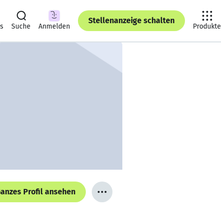
Stellenanzeige schalten
ts
Suche
Anmelden
Produkte
anzes Profil ansehen