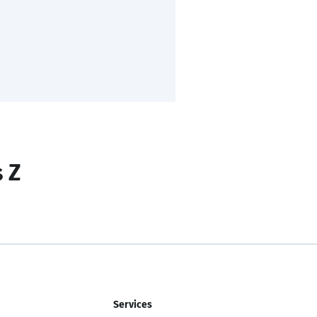
s Z
Services