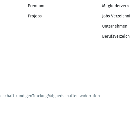
Premium
Mitgliederverz
ProJobs
Jobs Verzeichn
Unternehmen
Berufsverzeich
edschaft kündigen
Tracking
Mitgliedschaften widerrufen