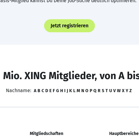
asis-Mitglied kannst Du Deine Job-Suche deutlich optimieren.
Jetzt registrieren
 Mio. XING Mitglieder, von A bi
Nachname:
A
B
C
D
E
F
G
H
I
J
K
L
M
N
O
P
Q
R
S
T
U
V
W
X
Y
Z
Mitgliedschaften
Hauptbereiche