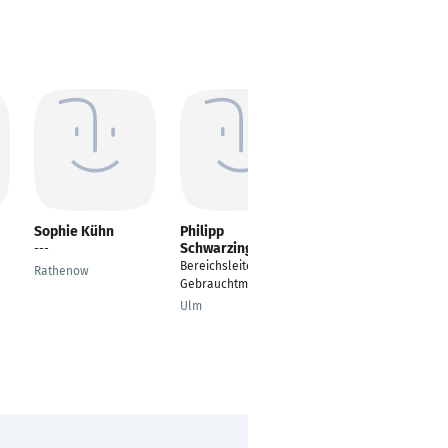
Sophie Kühn
Philipp
Franziska Seigis
Schwarzinger
---
---
Bereichsleiter
Rathenow
Stade
Gebrauchtmaschinen
Ulm