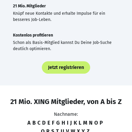
21 Mio. Mitglieder
Knüpf neue Kontakte und erhalte Impulse für ein
besseres Job-Leben.
Kostenlos profitieren
Schon als Basis-Mitglied kannst Du Deine Job-Suche
deutlich optimieren.
Jetzt registrieren
21 Mio. XING Mitglieder, von A bis Z
Nachname:
A
B
C
D
E
F
G
H
I
J
K
L
M
N
O
P
Q
R
S
T
U
V
W
X
Y
Z