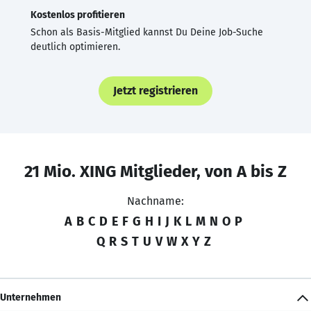
Kostenlos profitieren
Schon als Basis-Mitglied kannst Du Deine Job-Suche
deutlich optimieren.
Jetzt registrieren
21 Mio. XING Mitglieder, von A bis Z
Nachname:
A
B
C
D
E
F
G
H
I
J
K
L
M
N
O
P
Q
R
S
T
U
V
W
X
Y
Z
Unternehmen