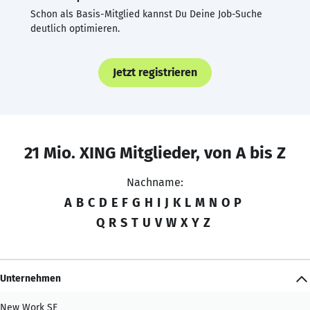
Schon als Basis-Mitglied kannst Du Deine Job-Suche
deutlich optimieren.
Jetzt registrieren
21 Mio. XING Mitglieder, von A bis Z
Nachname:
A
B
C
D
E
F
G
H
I
J
K
L
M
N
O
P
Q
R
S
T
U
V
W
X
Y
Z
Unternehmen
New Work SE