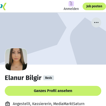
Job posten
Anmelden
Elanur Bilgir
Basis
Ganzes Profil ansehen
Angestellt, Kassiererin, MediaMarktSaturn