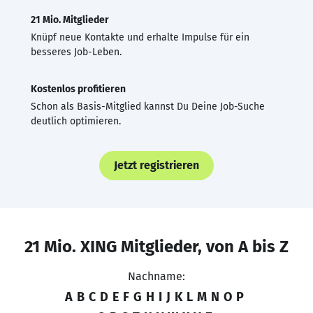
21 Mio. Mitglieder
Knüpf neue Kontakte und erhalte Impulse für ein
besseres Job-Leben.
Kostenlos profitieren
Schon als Basis-Mitglied kannst Du Deine Job-Suche
deutlich optimieren.
Jetzt registrieren
21 Mio. XING Mitglieder, von A bis Z
Nachname:
A
B
C
D
E
F
G
H
I
J
K
L
M
N
O
P