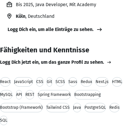
Bis 2025, Java Developer, Mit Academy
Köln
, Deutschland
Logg Dich ein, um alle Einträge zu sehen.
Fähigkeiten und Kenntnisse
Logg Dich jetzt ein, um das ganze Profil zu sehen.
React
JavaScript
CSS
Git
SCSS
Sass
Redux
Next.js
HTML
MySQL
API
REST
Spring Framework
Bootstrapping
Bootstrap (Framework)
Tailwind CSS
Java
PostgreSQL
Redis
SQL