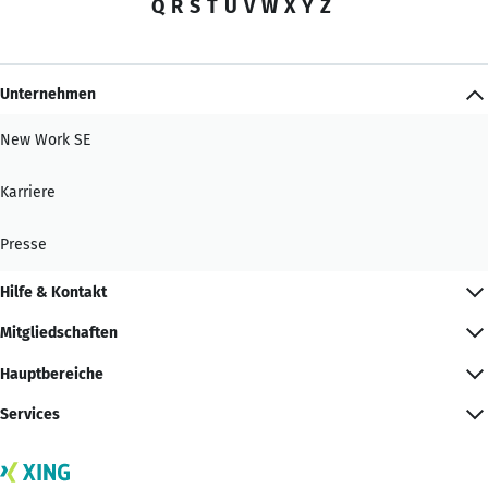
Q
R
S
T
U
V
W
X
Y
Z
Unternehmen
New Work SE
Karriere
Presse
Hilfe & Kontakt
Mitgliedschaften
Hauptbereiche
Services