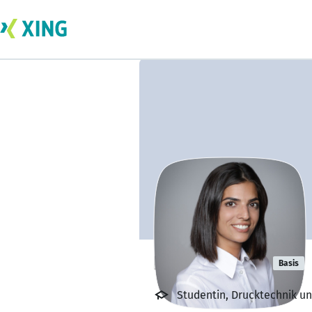
Elcin Acikgöz
Basis
Studentin, Drucktechnik 