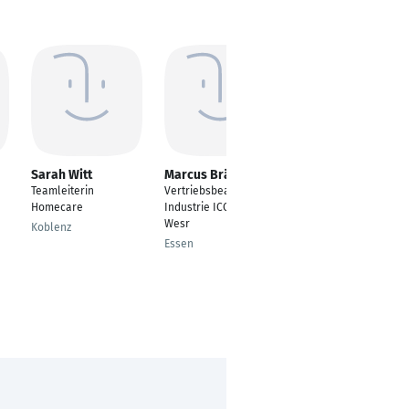
Sarah Witt
Marcus Bräuner
Lucas Bühler
Teamleiterin
Vertriebsbeauftagter
Handwerksmeister
Homecare
Industrie ICC Nord -
Untereisesheim
Wesr
Koblenz
Essen