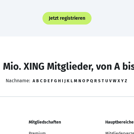
Jetzt registrieren
 Mio. XING Mitglieder, von A bi
Nachname:
A
B
C
D
E
F
G
H
I
J
K
L
M
N
O
P
Q
R
S
T
U
V
W
X
Y
Z
Mitgliedschaften
Hauptbereiche
Premium
Mitgliederverz