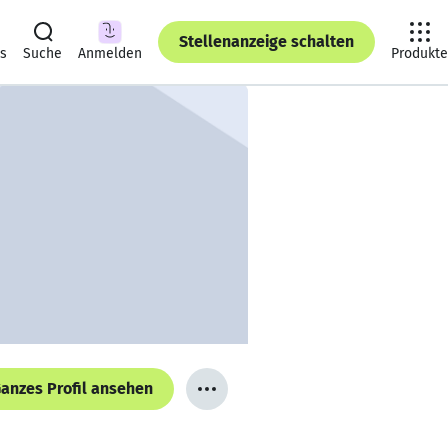
Stellenanzeige schalten
ts
Suche
Anmelden
Produkte
anzes Profil ansehen