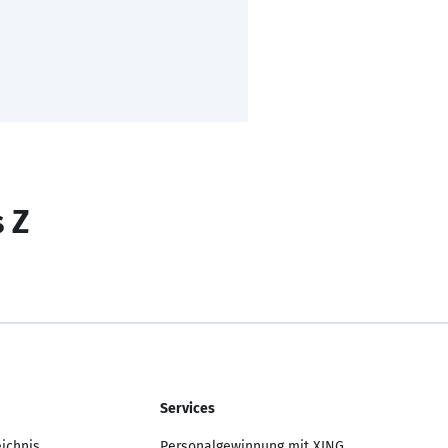
s Z
Services
eichnis
Personalgewinnung mit XING