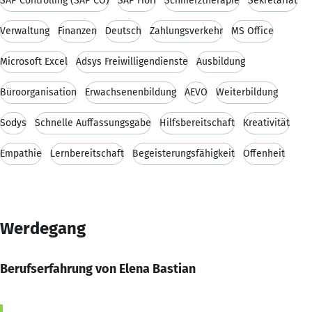
SAP Controlling (SAP CO)
SAP Fiori
Schmerztherapie
Sekretariat
Verwaltung
Finanzen
Deutsch
Zahlungsverkehr
MS Office
Microsoft Excel
Adsys Freiwilligendienste
Ausbildung
Büroorganisation
Erwachsenenbildung
AEVO
Weiterbildung
Sodys
Schnelle Auffassungsgabe
Hilfsbereitschaft
Kreativität
Empathie
Lernbereitschaft
Begeisterungsfähigkeit
Offenheit
Werdegang
Berufserfahrung von Elena Bastian