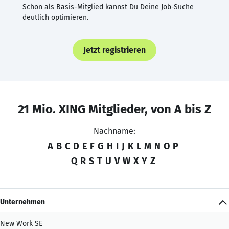
Schon als Basis-Mitglied kannst Du Deine Job-Suche
deutlich optimieren.
Jetzt registrieren
21 Mio. XING Mitglieder, von A bis Z
Nachname:
A
B
C
D
E
F
G
H
I
J
K
L
M
N
O
P
Q
R
S
T
U
V
W
X
Y
Z
Unternehmen
New Work SE