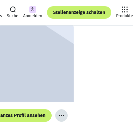
Stellenanzeige schalten
ts
Suche
Anmelden
Produkte
anzes Profil ansehen