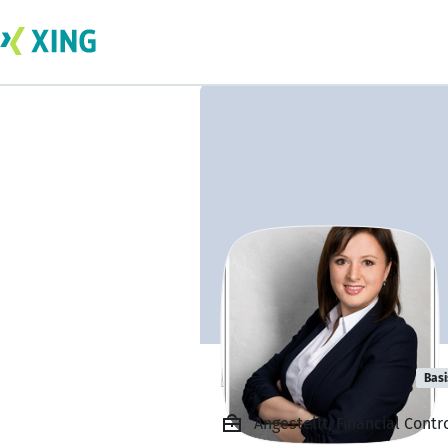
Elena Kofturov
Basi
Angestellt, Financial Contro