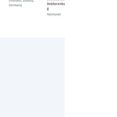
Dresden, Saxony,
Wittenberge
Debitorenbuchhaltun
Germany
g
Hannover