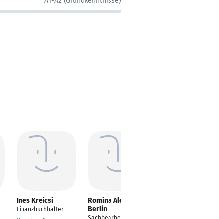
A1-A2 (Grundkenntnisse)
Ines Kreicsi
Romina Alexandra
Susann Förster
Berlin
Finanzbuchhalter
Accountant
Sachbearbeiter