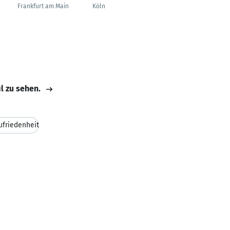
Staatsexamen
Frankfurt am Main
Köln
Mannheim
il zu sehen.
friedenheit