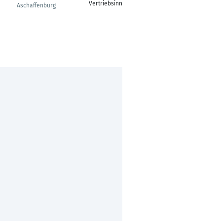
Vertriebsinnendienst
Customer Service
Aschaffenburg
Electronics
Pforzheim