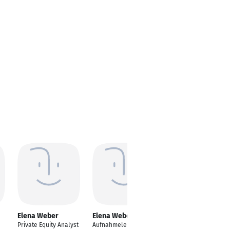
Elena Weber
Elena Weber
Elena Weber
Private Equity Analyst
Aufnahmeleiterin
1. juristisches