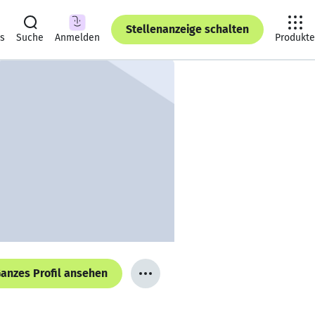
Stellenanzeige schalten
ts
Suche
Anmelden
Produkte
anzes Profil ansehen