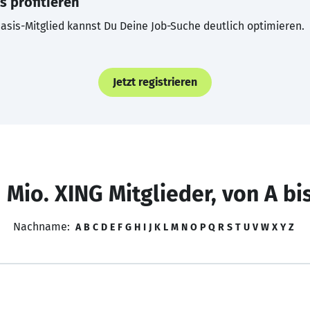
s profitieren
asis-Mitglied kannst Du Deine Job-Suche deutlich optimieren.
Jetzt registrieren
 Mio. XING Mitglieder, von A bi
Nachname:
A
B
C
D
E
F
G
H
I
J
K
L
M
N
O
P
Q
R
S
T
U
V
W
X
Y
Z