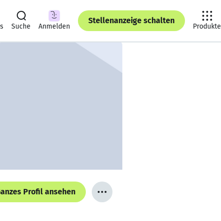
Stellenanzeige schalten
ts
Suche
Anmelden
Produkte
anzes Profil ansehen