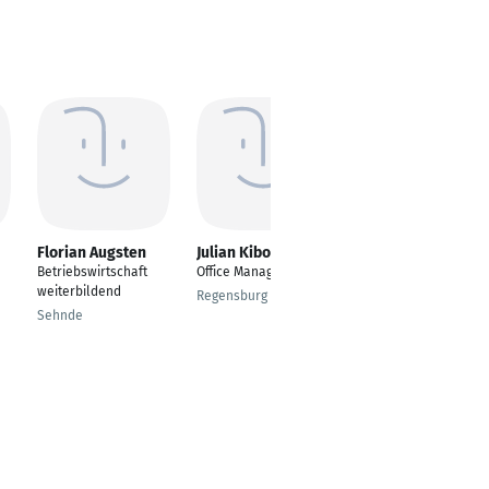
Florian Augsten
Julian Kibowski
Sofie Held
Betriebswirtschaft
Office Manager
Key Account Manager
weiterbildend
Regensburg
Friedberg
Sehnde