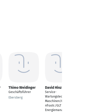
r
Thimo Weidinger
David Hinz
Benedikt Voigt
Geschäftsführer
Service-
Projektleiter
Wartungstechniker,
Ebersberg
Remagen
Maschinen/Gebäudei
nfrastr./GLT und
Energiemanagment