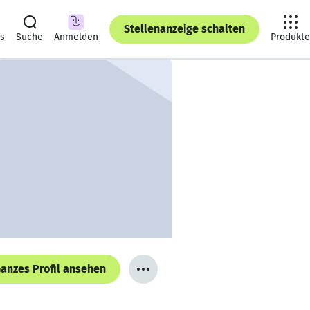
Stellenanzeige schalten
ts
Suche
Anmelden
Produkte
anzes Profil ansehen