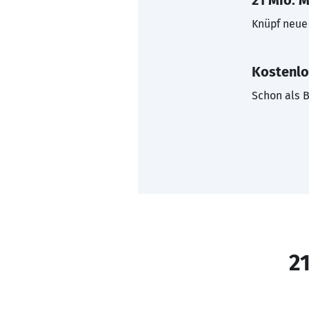
21 Mio. M
Knüpf neue 
Kostenlo
Schon als B
21