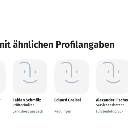
mit ähnlichen Profilangaben
r
Fabian Schmölz
Eduard Greissl
Alexander Fische
Prüftechniker
---
Serviceassisstent
Landsberg am Lech
Reutlingen
Fürstenfeldbruck