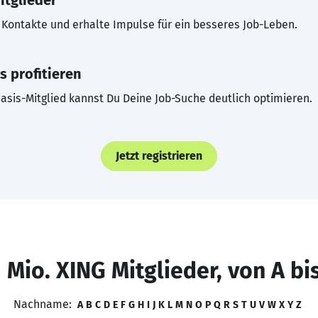
itglieder
Kontakte und erhalte Impulse für ein besseres Job-Leben.
s profitieren
asis-Mitglied kannst Du Deine Job-Suche deutlich optimieren.
Jetzt registrieren
 Mio. XING Mitglieder, von A bi
Nachname:
A
B
C
D
E
F
G
H
I
J
K
L
M
N
O
P
Q
R
S
T
U
V
W
X
Y
Z