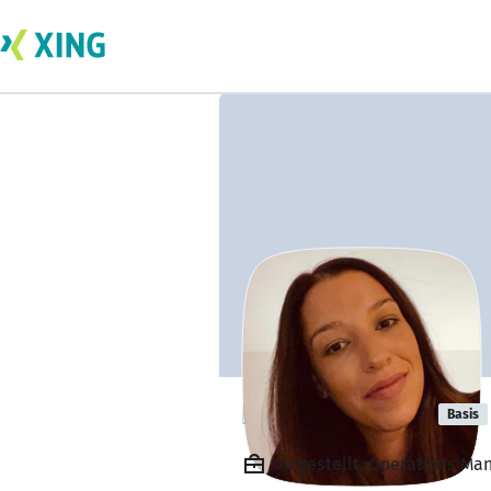
Elif Karayagiz
Basis
Angestellt, Operations Ma