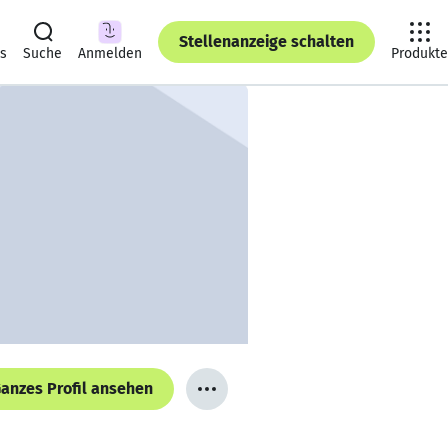
Stellenanzeige schalten
ts
Suche
Anmelden
Produkte
anzes Profil ansehen