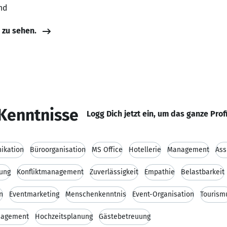
nd
e zu sehen.
Kenntnisse
Logg Dich jetzt ein, um das ganze Prof
ikation
Büroorganisation
MS Office
Hotellerie
Management
Ass
ung
Konfliktmanagement
Zuverlässigkeit
Empathie
Belastbarkeit
n
Eventmarketing
Menschenkenntnis
Event-Organisation
Tourism
nagement
Hochzeitsplanung
Gästebetreuung