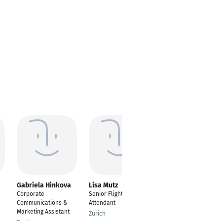
Gabriela Hinkova
Lisa Mutz
Andrea Falcigno
Corporate
Senior Flight
Masters of Secondary
Communications &
Attendant
Education
Marketing Assistant
Zürich
Zurich