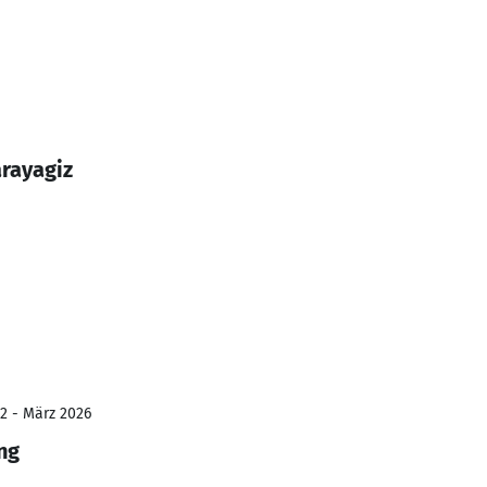
arayagiz
12 - März 2026
ng