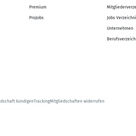
Premium
Mitgliederverz
ProJobs
Jobs Verzeichn
Unternehmen
Berufsverzeich
edschaft kündigen
Tracking
Mitgliedschaften widerrufen