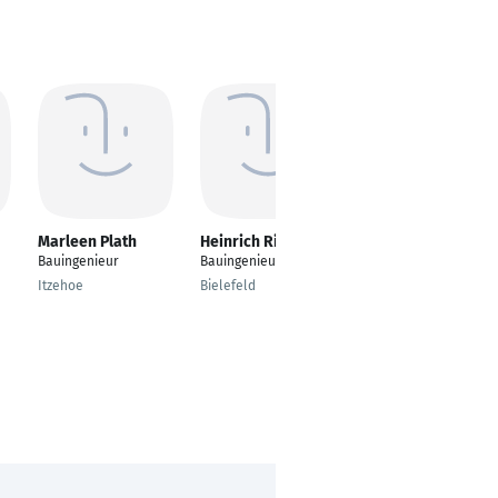
Marleen Plath
Heinrich Riesen
Sina Böker
Bauingenieur
Bauingenieur
---
Itzehoe
Bielefeld
Ebensfeld