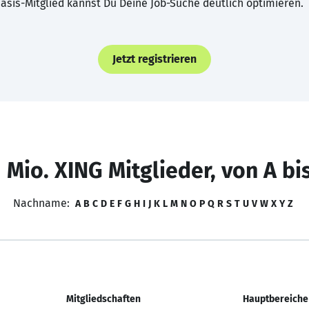
asis-Mitglied kannst Du Deine Job-Suche deutlich optimieren.
Jetzt registrieren
 Mio. XING Mitglieder, von A bi
Nachname:
A
B
C
D
E
F
G
H
I
J
K
L
M
N
O
P
Q
R
S
T
U
V
W
X
Y
Z
Mitgliedschaften
Hauptbereiche