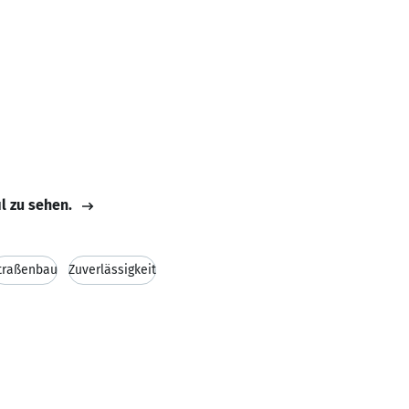
il zu sehen.
traßenbau
Zuverlässigkeit