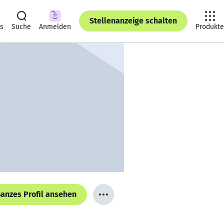
Stellenanzeige schalten
ts
Suche
Anmelden
Produkte
anzes Profil ansehen