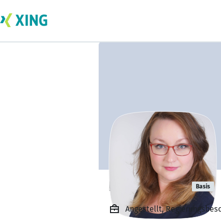
Elina Jänicke
Basis
Angestellt, Regierungsbesc