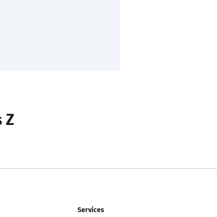
s Z
Services