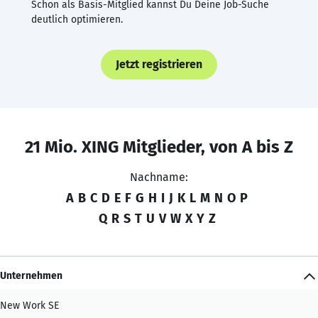
Schon als Basis-Mitglied kannst Du Deine Job-Suche
deutlich optimieren.
Jetzt registrieren
21 Mio. XING Mitglieder, von A bis Z
Nachname:
A
B
C
D
E
F
G
H
I
J
K
L
M
N
O
P
Q
R
S
T
U
V
W
X
Y
Z
Unternehmen
New Work SE