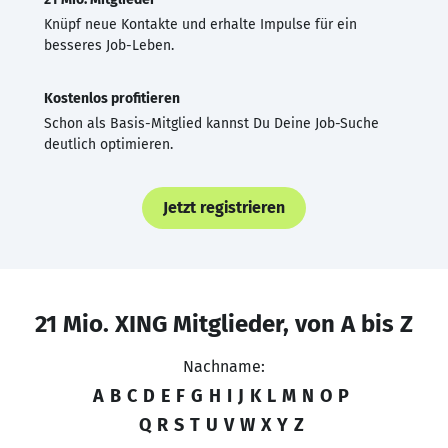
Knüpf neue Kontakte und erhalte Impulse für ein
besseres Job-Leben.
Kostenlos profitieren
Schon als Basis-Mitglied kannst Du Deine Job-Suche
deutlich optimieren.
Jetzt registrieren
21 Mio. XING Mitglieder, von A bis Z
Nachname:
A
B
C
D
E
F
G
H
I
J
K
L
M
N
O
P
Q
R
S
T
U
V
W
X
Y
Z