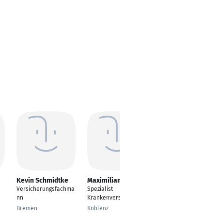
Kevin Schmidtke
Maximilian Biewer
Ardit Rexhepi
Versicherungsfachma
Spezialist
Vertriebsmitarbeiter
nn
Krankenversicherung
im Außendienst
Bremen
Koblenz
Isny im Allgäu