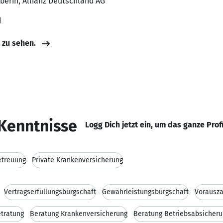
berin, Allianz Deutschland AG
d
e zu sehen.
Kenntnisse
Logg Dich jetzt ein, um das ganze Prof
etreuung
Private Krankenversicherung
Vertragserfüllungsbürgschaft
Gewährleistungsbürgschaft
Vorausza
etratung
Beratung Krankenversicherung
Beratung Betriebsabsicher