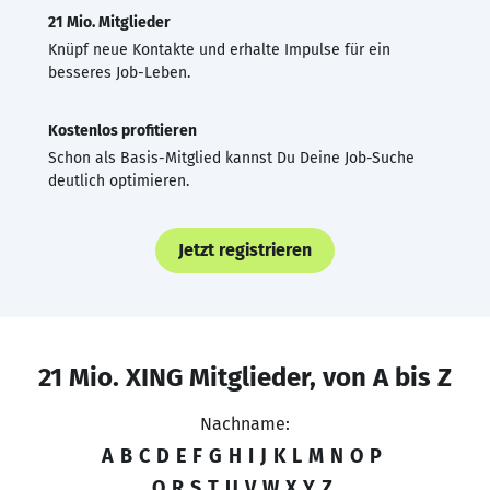
21 Mio. Mitglieder
Knüpf neue Kontakte und erhalte Impulse für ein
besseres Job-Leben.
Kostenlos profitieren
Schon als Basis-Mitglied kannst Du Deine Job-Suche
deutlich optimieren.
Jetzt registrieren
21 Mio. XING Mitglieder, von A bis Z
Nachname:
A
B
C
D
E
F
G
H
I
J
K
L
M
N
O
P
Q
R
S
T
U
V
W
X
Y
Z