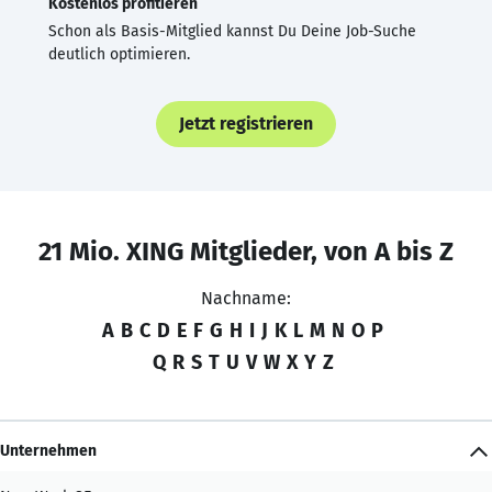
Kostenlos profitieren
Schon als Basis-Mitglied kannst Du Deine Job-Suche
deutlich optimieren.
Jetzt registrieren
21 Mio. XING Mitglieder, von A bis Z
Nachname:
A
B
C
D
E
F
G
H
I
J
K
L
M
N
O
P
Q
R
S
T
U
V
W
X
Y
Z
Unternehmen