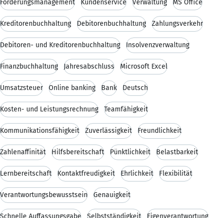
Forderungsmanagement
Kundenservice
Verwaltung
MS Office
Kreditorenbuchhaltung
Debitorenbuchhaltung
Zahlungsverkehr
Debitoren- und Kreditorenbuchhaltung
Insolvenzverwaltung
Finanzbuchhaltung
Jahresabschluss
Microsoft Excel
Umsatzsteuer
Online banking
Bank
Deutsch
Kosten- und Leistungsrechnung
Teamfähigkeit
Kommunikationsfähigkeit
Zuverlässigkeit
Freundlichkeit
Zahlenaffinität
Hilfsbereitschaft
Pünktlichkeit
Belastbarkeit
Lernbereitschaft
Kontaktfreudigkeit
Ehrlichkeit
Flexibilität
Verantwortungsbewusstsein
Genauigkeit
Schnelle Auffassungsgabe
Selbstständigkeit
Eigenverantwortung