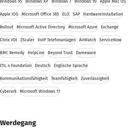
Windows 95
Windows XP
Windows 7
Windows 10
Apple Mac OS
Apple IOS
Microsoft Office 365
ELO
SAP
Hardwareinstallation
Rollout
Microsoft Active Directory
Microsoft Azure
Exchange
Citrix VDI
ZScaler
VoIP Telefonanlagen
AirWatch
ServiceNow
BMC Remedy
HelpLine
Beyond Trust
Dameware
ITIL 4 Foundation
Deutsch
Englische Sprache
Kommunikationsfähigkeit
Teamfähigkeit
Zuverlässigkeit
Cyberark
Microsoft Windows 11
Werdegang