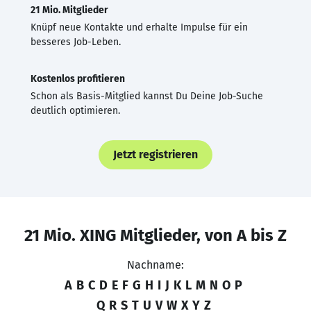
21 Mio. Mitglieder
Knüpf neue Kontakte und erhalte Impulse für ein
besseres Job-Leben.
Kostenlos profitieren
Schon als Basis-Mitglied kannst Du Deine Job-Suche
deutlich optimieren.
Jetzt registrieren
21 Mio. XING Mitglieder, von A bis Z
Nachname:
A
B
C
D
E
F
G
H
I
J
K
L
M
N
O
P
Q
R
S
T
U
V
W
X
Y
Z