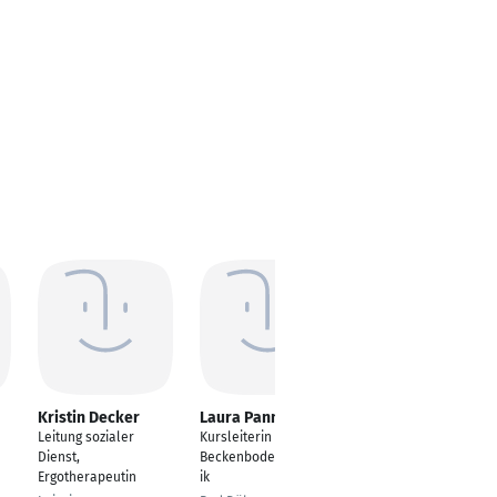
Kristin Decker
Laura Pannier
Sarah Lipinski
Leitung sozialer
Kursleiterin für
Ergotherapeutin
Dienst,
Beckenbodengymnast
Herne
Ergotherapeutin
ik