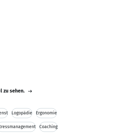
il zu sehen.
enst
Logopädie
Ergonomie
tressmanagement
Coaching