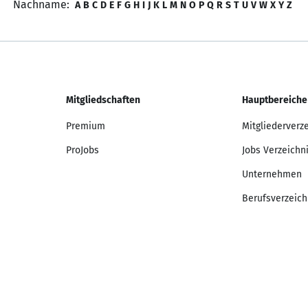
Nachname:
A
B
C
D
E
F
G
H
I
J
K
L
M
N
O
P
Q
R
S
T
U
V
W
X
Y
Z
Mitgliedschaften
Hauptbereiche
Premium
Mitgliederverz
ProJobs
Jobs Verzeichn
Unternehmen
Berufsverzeich