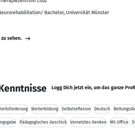
 Therapiezentrum Lübz
eurorehabilitation/ Bachelor, Universität Münster
e zu sehen.
Kenntnisse
Logg Dich jetzt ein, um das ganze Prof
eitsförderung
Weiterbildung
Selbstreflexion
Deutsch
Rettungsdi
ngsgabe
Pädagogisches Geschick
Vernetztes Denken
MS Office
S