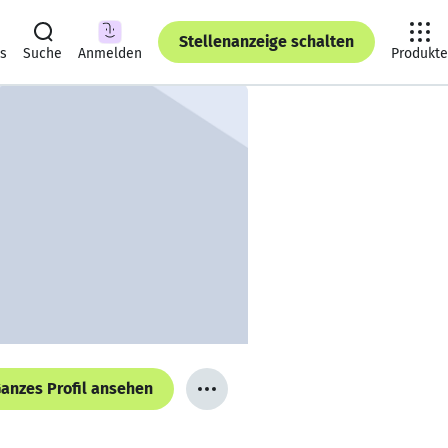
Stellenanzeige schalten
ts
Suche
Anmelden
Produkte
anzes Profil ansehen