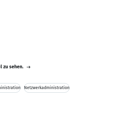
il zu sehen.
nistration
Netzwerkadministration