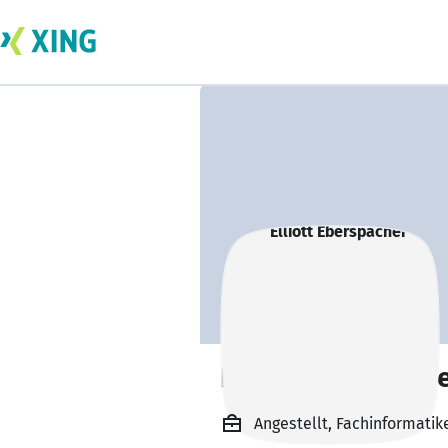
Elliott Eberspäch
Angestellt, Fachinformati