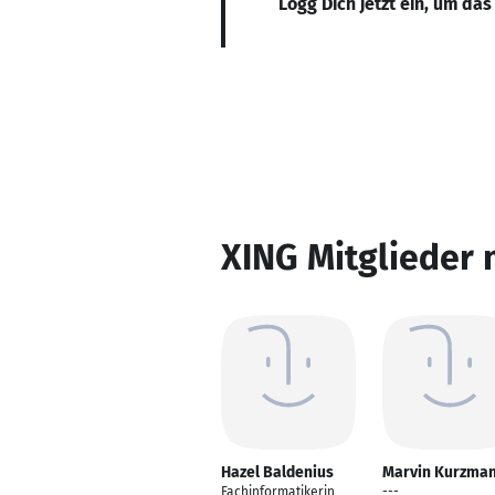
Logg Dich jetzt ein, um das
XING Mitglieder 
Hazel Baldenius
Marvin Kurzma
Fachinformatikerin
---