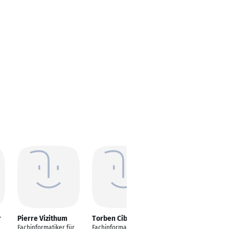
r
Pierre Vizithum
Torben Cibulski
Daniel Rabbe-
Pantsos
Fachinformatiker für
Fachinformatiker