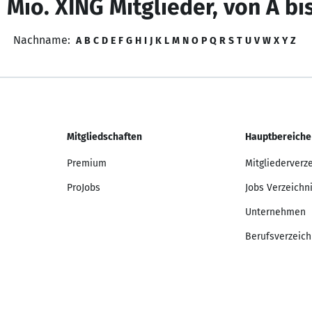
 Mio. XING Mitglieder, von A bi
Nachname:
A
B
C
D
E
F
G
H
I
J
K
L
M
N
O
P
Q
R
S
T
U
V
W
X
Y
Z
Mitgliedschaften
Hauptbereiche
Premium
Mitgliederverz
ProJobs
Jobs Verzeichn
Unternehmen
Berufsverzeich