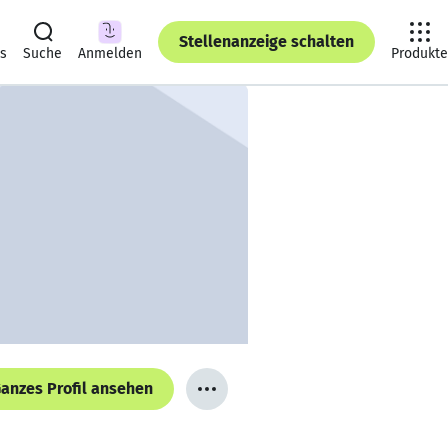
Stellenanzeige schalten
ts
Suche
Anmelden
Produkte
anzes Profil ansehen