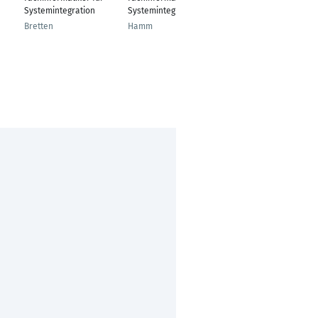
Fachinformatiker
Systemintegration
Systemintegration
Systemintegration
Bretten
Hamm
Bremen