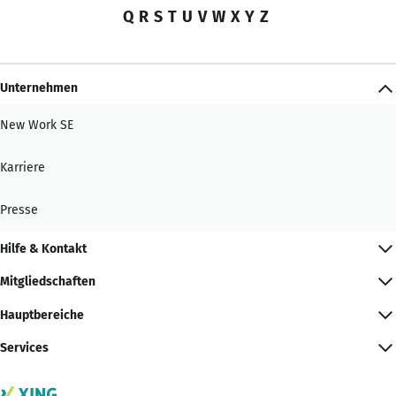
Q
R
S
T
U
V
W
X
Y
Z
Unternehmen
New Work SE
Karriere
Presse
Hilfe & Kontakt
Mitgliedschaften
Hauptbereiche
Services