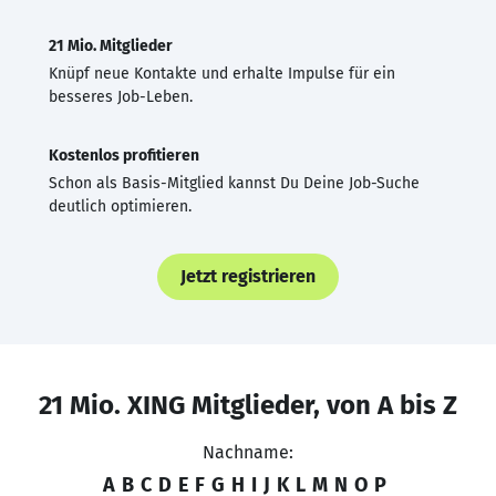
21 Mio. Mitglieder
Knüpf neue Kontakte und erhalte Impulse für ein
besseres Job-Leben.
Kostenlos profitieren
Schon als Basis-Mitglied kannst Du Deine Job-Suche
deutlich optimieren.
Jetzt registrieren
21 Mio. XING Mitglieder, von A bis Z
Nachname:
A
B
C
D
E
F
G
H
I
J
K
L
M
N
O
P