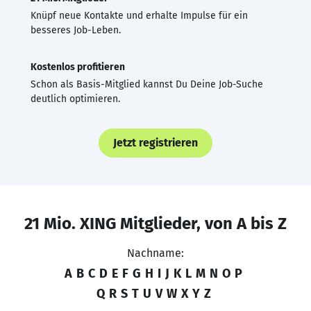
Knüpf neue Kontakte und erhalte Impulse für ein
besseres Job-Leben.
Kostenlos profitieren
Schon als Basis-Mitglied kannst Du Deine Job-Suche
deutlich optimieren.
Jetzt registrieren
21 Mio. XING Mitglieder, von A bis Z
Nachname:
A
B
C
D
E
F
G
H
I
J
K
L
M
N
O
P
Q
R
S
T
U
V
W
X
Y
Z