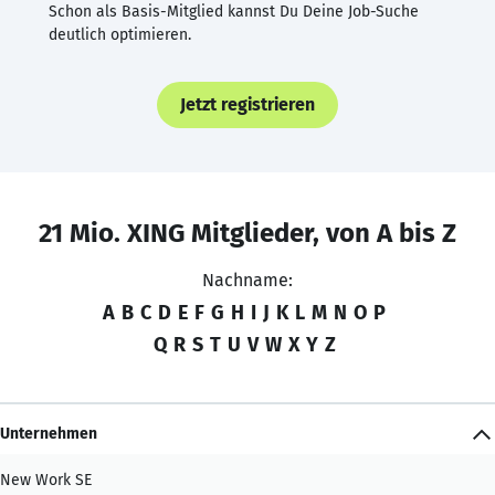
Schon als Basis-Mitglied kannst Du Deine Job-Suche
deutlich optimieren.
Jetzt registrieren
21 Mio. XING Mitglieder, von A bis Z
Nachname:
A
B
C
D
E
F
G
H
I
J
K
L
M
N
O
P
Q
R
S
T
U
V
W
X
Y
Z
Unternehmen
New Work SE