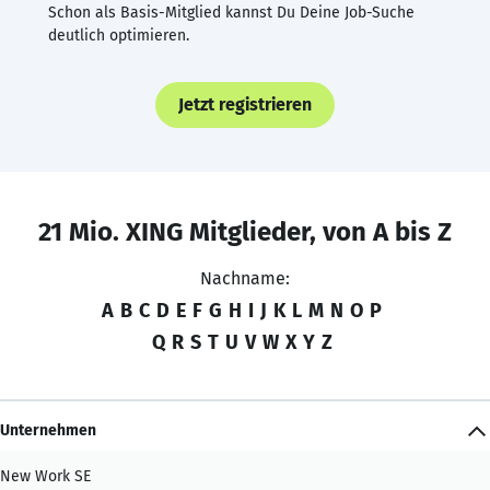
Schon als Basis-Mitglied kannst Du Deine Job-Suche
deutlich optimieren.
Jetzt registrieren
21 Mio. XING Mitglieder, von A bis Z
Nachname:
A
B
C
D
E
F
G
H
I
J
K
L
M
N
O
P
Q
R
S
T
U
V
W
X
Y
Z
Unternehmen
New Work SE