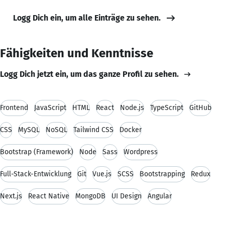
Logg Dich ein, um alle Einträge zu sehen.
Fähigkeiten und Kenntnisse
Logg Dich jetzt ein, um das ganze Profil zu sehen.
Frontend
JavaScript
HTML
React
Node.js
TypeScript
GitHub
CSS
MySQL
NoSQL
Tailwind CSS
Docker
Bootstrap (Framework)
Node
Sass
Wordpress
Full-Stack-Entwicklung
Git
Vue.js
SCSS
Bootstrapping
Redux
Next.js
React Native
MongoDB
UI Design
Angular