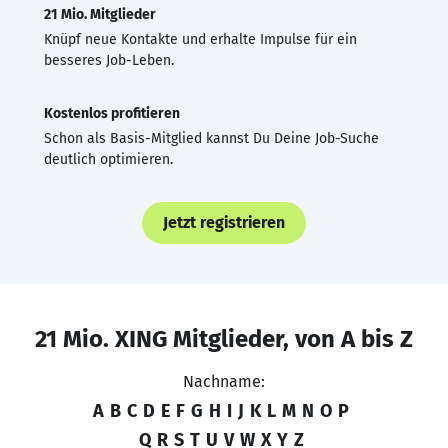
21 Mio. Mitglieder
Knüpf neue Kontakte und erhalte Impulse für ein
besseres Job-Leben.
Kostenlos profitieren
Schon als Basis-Mitglied kannst Du Deine Job-Suche
deutlich optimieren.
Jetzt registrieren
21 Mio. XING Mitglieder, von A bis Z
Nachname:
A
B
C
D
E
F
G
H
I
J
K
L
M
N
O
P
Q
R
S
T
U
V
W
X
Y
Z