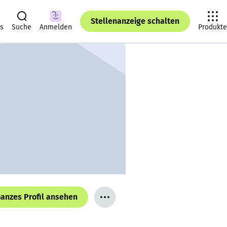
Stellenanzeige schalten
ts
Suche
Anmelden
Produkte
anzes Profil ansehen