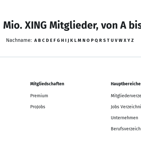
 Mio. XING Mitglieder, von A bi
Nachname:
A
B
C
D
E
F
G
H
I
J
K
L
M
N
O
P
Q
R
S
T
U
V
W
X
Y
Z
Mitgliedschaften
Hauptbereiche
Premium
Mitgliederverz
ProJobs
Jobs Verzeichn
Unternehmen
Berufsverzeich