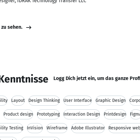
esigner, IDRAK Technology Transfer LLC
e zu sehen.
Kenntnisse
Logg Dich jetzt ein, um das ganze Prof
lity
Layout
Design Thinking
User Interface
Graphic Design
Corp
Product design
Prototyping
Interaction Design
Printdesign
Figm
lity Testing
InVision
Wireframe
Adobe Illustrator
Responsive web