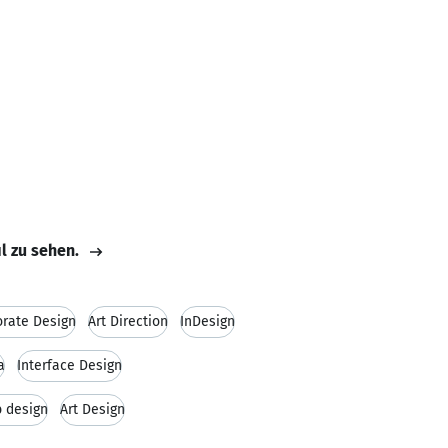
il zu sehen.
orate Design
Art Direction
InDesign
a
Interface Design
 design
Art Design