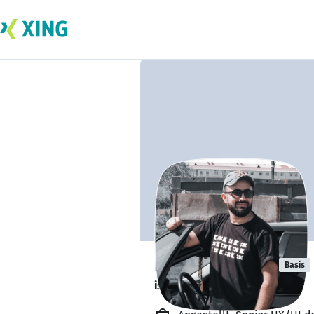
Elshan Guliev
Basis
is working from home. 🏡