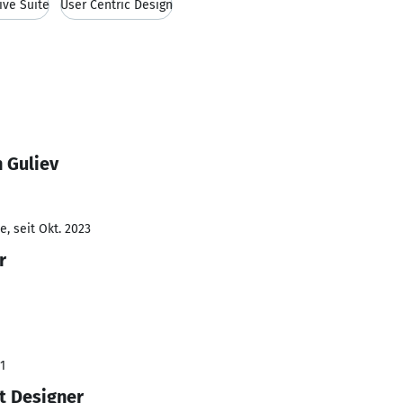
ive Suite
User Centric Design
 Guliev
, seit Okt. 2023
r
1
t Designer