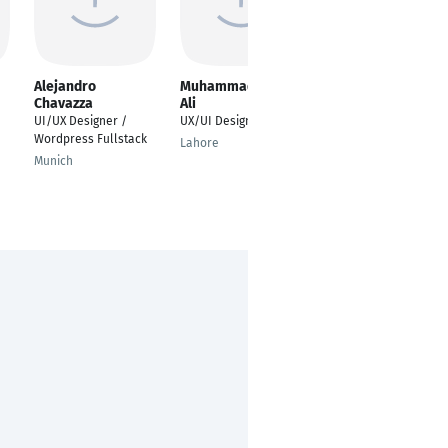
Alejandro
Muhammad Sufyan
Robin Dean
Chavazza
Ali
Schröder
UI/UX Designer /
UX/UI Designer
Product Designer
Wordpress Fullstack
(UI/UX)
Lahore
Munich
Düsseldorf