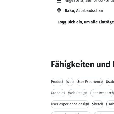
Angestellt, Senior UX/UI d
Baku
, Aserbaidschan
Logg Dich ein, um alle Einträg
Fähigkeiten und 
Product
Web
User Experience
Usabi
Graphics
Web Design
User Research
User experience design
Sketch
Usabi