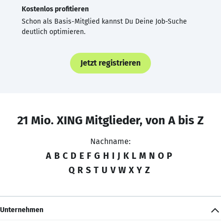
Kostenlos profitieren
Schon als Basis-Mitglied kannst Du Deine Job-Suche
deutlich optimieren.
Jetzt registrieren
21 Mio. XING Mitglieder, von A bis Z
Nachname:
A
B
C
D
E
F
G
H
I
J
K
L
M
N
O
P
Q
R
S
T
U
V
W
X
Y
Z
Unternehmen