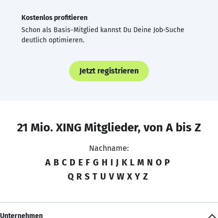
Kostenlos profitieren
Schon als Basis-Mitglied kannst Du Deine Job-Suche
deutlich optimieren.
Jetzt registrieren
21 Mio. XING Mitglieder, von A bis Z
Nachname:
A
B
C
D
E
F
G
H
I
J
K
L
M
N
O
P
Q
R
S
T
U
V
W
X
Y
Z
Unternehmen