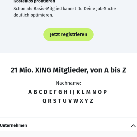
Kostenlos profitieren
Schon als Basis-Mitglied kannst Du Deine Job-Suche
deutlich optimieren.
Jetzt registrieren
21 Mio. XING Mitglieder, von A bis Z
Nachname:
A
B
C
D
E
F
G
H
I
J
K
L
M
N
O
P
Q
R
S
T
U
V
W
X
Y
Z
Unternehmen