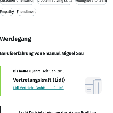
Customer orientation
problem solving skills
willingness to learn
Empathy
Friendliness
Werdegang
Berufserfahrung von Emanuel Miguel Sau
Bis heute
8 Jahre, seit Sep. 2018
Vertretungskraft (Lidl)
Lidl Vertriebs GmbH und Co. KG
Logg Dich jetzt ein, um das ganze Profil zu