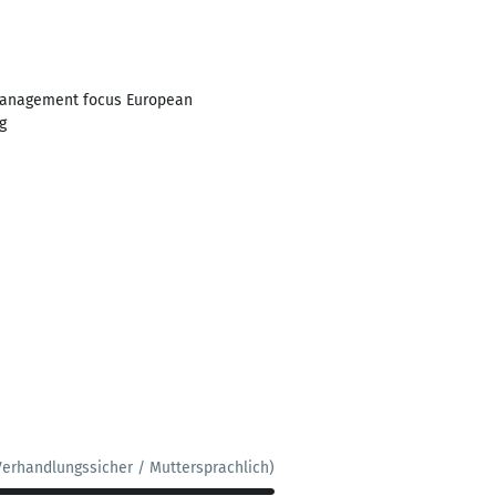
o management focus European
g
Verhandlungssicher / Muttersprachlich)