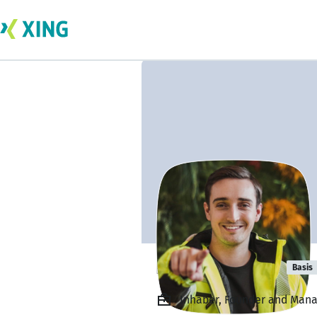
Emanuel Groh
Basis
Inhaber, Founder and Mana