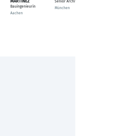
MARTÍNEZ
Küppersbusch
Senior Architekt
Bauingenieurin
Leiter Lean
München
Management
Aachen