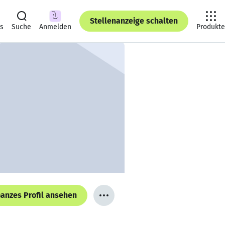
Stellenanzeige schalten
ts
Suche
Anmelden
Produkte
anzes Profil ansehen