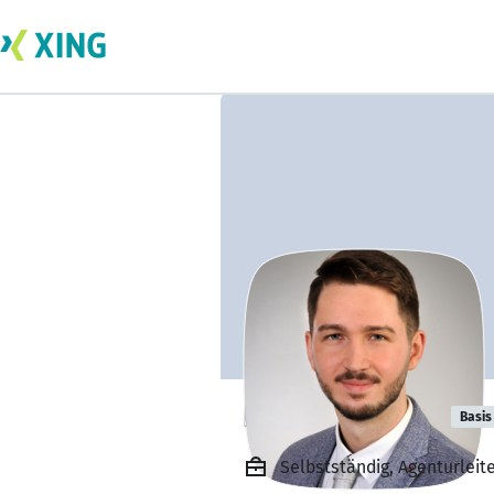
Emanuel Nagy
Basis
Selbstständig, Agenturleit