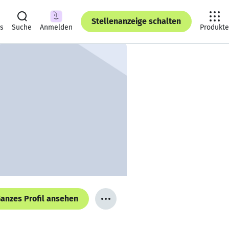
Stellenanzeige schalten
ts
Suche
Anmelden
Produkte
anzes Profil ansehen