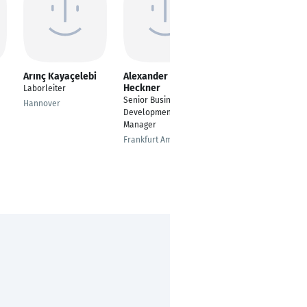
Arınç Kayaçelebi
Alexander C.P.
Christoph Laudon
Heckner
Laborleiter
Gründer &
Senior Business
geschäftsführender
Hannover
Development
Gesellschafter
Manager
Hamburg
Frankfurt Am Main