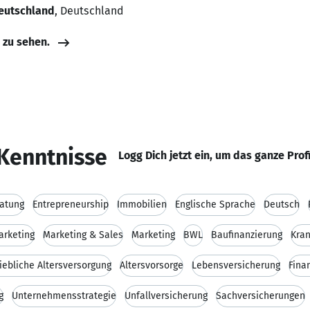
Deutschland
, Deutschland
e zu sehen.
Kenntnisse
Logg Dich jetzt ein, um das ganze Prof
atung
Entrepreneurship
Immobilien
Englische Sprache
Deutsch
arketing
Marketing & Sales
Marketing
BWL
Baufinanzierung
Kra
iebliche Altersversorgung
Altersvorsorge
Lebensversicherung
Fina
g
Unternehmensstrategie
Unfallversicherung
Sachversicherungen