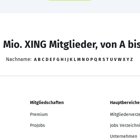
 Mio. XING Mitglieder, von A bi
Nachname:
A
B
C
D
E
F
G
H
I
J
K
L
M
N
O
P
Q
R
S
T
U
V
W
X
Y
Z
Mitgliedschaften
Hauptbereiche
Premium
Mitgliederverz
ProJobs
Jobs Verzeichn
Unternehmen