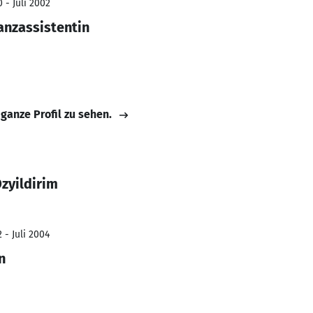
 - Juli 2002
anzassistentin
 ganze Profil zu sehen.
zyildirim
 - Juli 2004
n