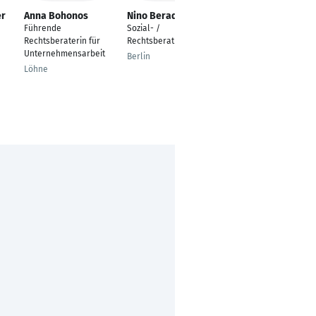
er
Anna Bohonos
Nino Beradze
Anja Magerl
Führende
Sozial- /
Verwaltungswirtin
Rechtsberaterin für
Rechtsberatung
Langelsheim
Unternehmensarbeit
Berlin
Löhne