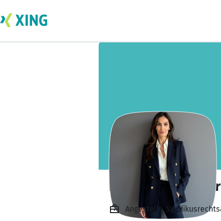
Emel Kus-Özyildi
Angestellt, Syndikusrecht