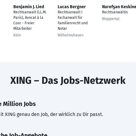
Benjamin J. Lied
Lucas Bergner
Nurefşan Keskin
Rechtsanwalt (LL.M.
Rechtsanwalt I
Rechtsanwältin
Paris), Avocat à la
Fachanwalt für
Wuppertal
Cour - Freier
Familienrecht und
Mitarbeiter
Notar
Köln
Wilhelmshaven
XING – Das Jobs-Netzwerk
 Million Jobs
t XING genau den Job, der wirklich zu Dir passt.
che Job-Angebote