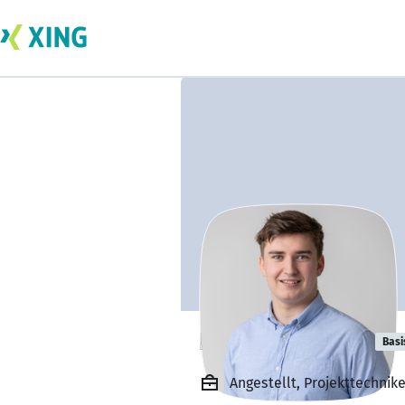
Emil Gansterer
Basi
Angestellt, Projekttechni