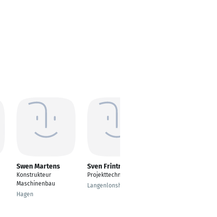
Swen Martens
Sven Frintrop
Josef Ott
Konstrukteur
Projekttechniker
Projekttechniker
Maschinenbau
Langenlonsheim
Pischelsdorf
Hagen