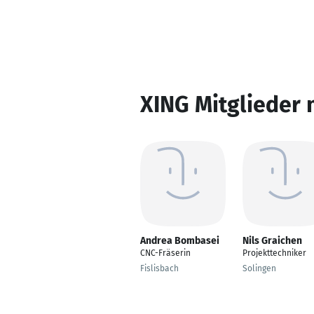
XING Mitglieder 
Andrea Bombasei
Nils Graichen
CNC-Fräserin
Projekttechniker
Fislisbach
Solingen