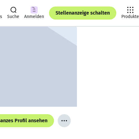
Stellenanzeige schalten
ts
Suche
Anmelden
Produkte
anzes Profil ansehen