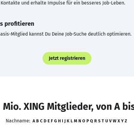
Kontakte und erhalte Impulse für ein besseres Job-Leben.
s profitieren
asis-Mitglied kannst Du Deine Job-Suche deutlich optimieren.
Jetzt registrieren
 Mio. XING Mitglieder, von A bi
Nachname:
A
B
C
D
E
F
G
H
I
J
K
L
M
N
O
P
Q
R
S
T
U
V
W
X
Y
Z