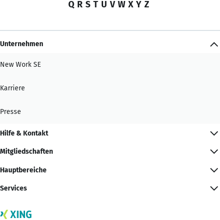
Q
R
S
T
U
V
W
X
Y
Z
Unternehmen
New Work SE
Karriere
Presse
Hilfe & Kontakt
Mitgliedschaften
Hauptbereiche
Services