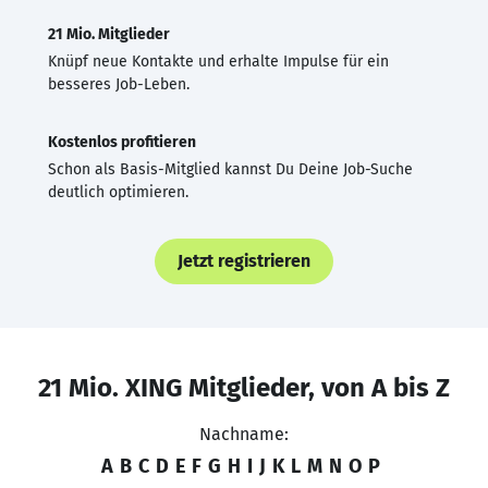
21 Mio. Mitglieder
Knüpf neue Kontakte und erhalte Impulse für ein
besseres Job-Leben.
Kostenlos profitieren
Schon als Basis-Mitglied kannst Du Deine Job-Suche
deutlich optimieren.
Jetzt registrieren
21 Mio. XING Mitglieder, von A bis Z
Nachname:
A
B
C
D
E
F
G
H
I
J
K
L
M
N
O
P