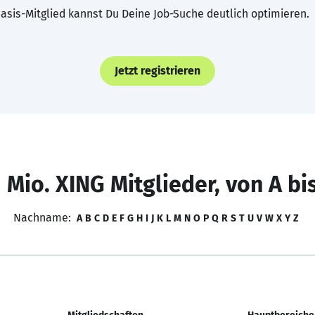
asis-Mitglied kannst Du Deine Job-Suche deutlich optimieren.
Jetzt registrieren
 Mio. XING Mitglieder, von A bi
Nachname:
A
B
C
D
E
F
G
H
I
J
K
L
M
N
O
P
Q
R
S
T
U
V
W
X
Y
Z