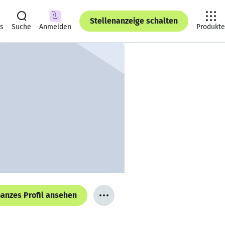
Stellenanzeige schalten
ts
Suche
Anmelden
Produkte
anzes Profil ansehen