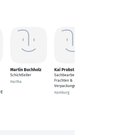
Martin Buchholz
Kai Probst
Niels Lopian
Schichtleiter
Sachbearbeiter
Sachbearbeiter
Frachten &
Versand - Luftfahrt
Hartha
Verpackungen
Hamburg
ag
Hamburg