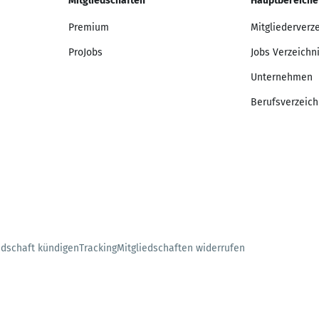
Mitgliedschaften
Hauptbereiche
Premium
Mitgliederverz
ProJobs
Jobs Verzeichn
Unternehmen
Berufsverzeich
edschaft kündigen
Tracking
Mitgliedschaften widerrufen