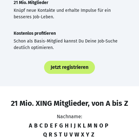
21 Mio. Mitglieder
Knüpf neue Kontakte und erhalte Impulse für ein
besseres Job-Leben.
Kostenlos profitieren
Schon als Basis-Mitglied kannst Du Deine Job-Suche
deutlich optimieren.
Jetzt registrieren
21 Mio. XING Mitglieder, von A bis Z
Nachname:
A
B
C
D
E
F
G
H
I
J
K
L
M
N
O
P
Q
R
S
T
U
V
W
X
Y
Z