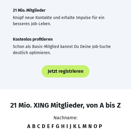
21 Mio. Mitglieder
Knüpf neue Kontakte und erhalte Impulse für ein
besseres Job-Leben.
Kostenlos profitieren
Schon als Basis-Mitglied kannst Du Deine Job-Suche
deutlich optimieren.
Jetzt registrieren
21 Mio. XING Mitglieder, von A bis Z
Nachname:
A
B
C
D
E
F
G
H
I
J
K
L
M
N
O
P