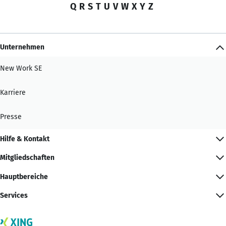
Q
R
S
T
U
V
W
X
Y
Z
Unternehmen
New Work SE
Karriere
Presse
Hilfe & Kontakt
Mitgliedschaften
Hauptbereiche
Services